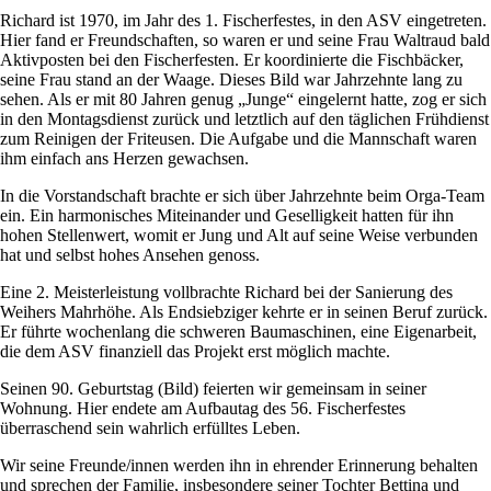
Richard ist 1970, im Jahr des 1. Fischerfestes, in den ASV eingetreten.
Hier fand er Freundschaften, so waren er und seine Frau Waltraud bald
Aktivposten bei den Fischerfesten. Er koordinierte die Fischbäcker,
seine Frau stand an der Waage. Dieses Bild war Jahrzehnte lang zu
sehen. Als er mit 80 Jahren genug „Junge“ eingelernt hatte, zog er sich
in den Montagsdienst zurück und letztlich auf den täglichen Frühdienst
zum Reinigen der Friteusen. Die Aufgabe und die Mannschaft waren
ihm einfach ans Herzen gewachsen.
In die Vorstandschaft brachte er sich über Jahrzehnte beim Orga-Team
ein. Ein harmonisches Miteinander und Geselligkeit hatten für ihn
hohen Stellenwert, womit er Jung und Alt auf seine Weise verbunden
hat und selbst hohes Ansehen genoss.
Eine 2. Meisterleistung vollbrachte Richard bei der Sanierung des
Weihers Mahrhöhe. Als Endsiebziger kehrte er in seinen Beruf zurück.
Er führte wochenlang die schweren Baumaschinen, eine Eigenarbeit,
die dem ASV finanziell das Projekt erst möglich machte.
Seinen 90. Geburtstag (Bild) feierten wir gemeinsam in seiner
Wohnung. Hier endete am Aufbautag des 56. Fischerfestes
überraschend sein wahrlich erfülltes Leben.
Wir seine Freunde/innen werden ihn in ehrender Erinnerung behalten
und sprechen der Familie, insbesondere seiner Tochter Bettina und