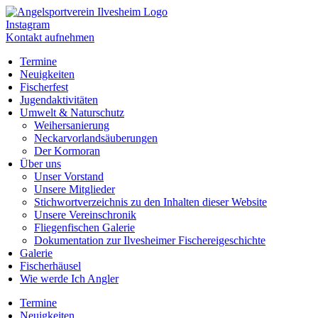
Instagram
Kontakt aufnehmen
Termine
Neuigkeiten
Fischerfest
Jugendaktivitäten
Umwelt & Naturschutz
Weihersanierung
Neckarvorlandsäuberungen
Der Kormoran
Über uns
Unser Vorstand
Unsere Mitglieder
Stichwortverzeichnis zu den Inhalten dieser Website
Unsere Vereinschronik
Fliegenfischen Galerie
Dokumentation zur Ilvesheimer Fischereigeschichte
Galerie
Fischerhäusel
Wie werde Ich Angler
Termine
Neuigkeiten